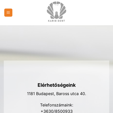
Skip
to
content
Elérhetőségeink
1181 Budapest, Baross utca 40.
Telefonszámaink:
+3630/8500933