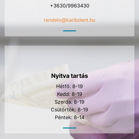
+3630/9963430
rendelo@karibdent.hu
Nyitva tartás
Hétfő: 8-19
Kedd: 8-19
Szerda: 8-19
Csütörtök: 8-19
Péntek: 8-14