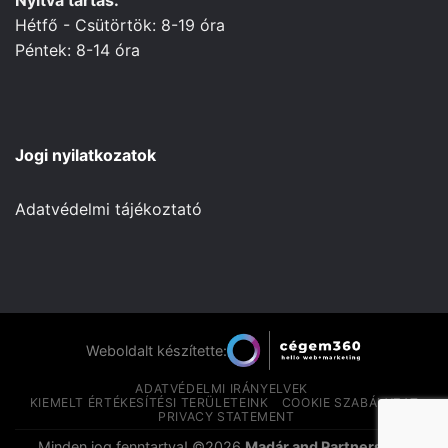
Hétfő - Csütörtök: 8-19 óra
Péntek: 8-14 óra
Jogi nyilatkozatok
Adatvédelmi tájékoztató
Weboldalt készítette:
ADATVÉDELMI IRÁNYELVEK
KIEMELT ÉRTÉKESÍTÉSI TERÜLETEINK
COOKIE SZABÁLYZAT
PRIVACY STATEMENT
Minden jog fenntartva! ©2026
Madár and Partners Kft.