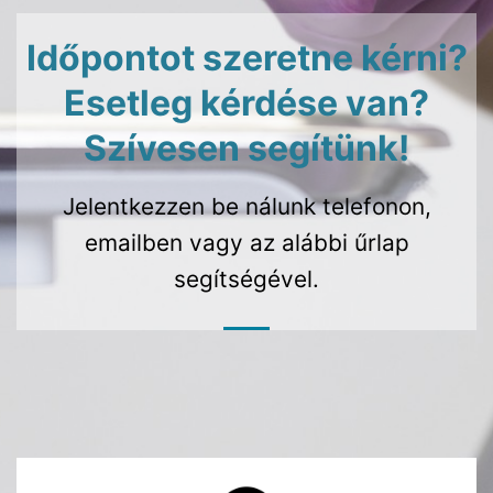
Időpontot szeretne kérni?
Esetleg kérdése van?
Szívesen segítünk!
Jelentkezzen be nálunk telefonon,
emailben vagy az alábbi űrlap
segítségével.