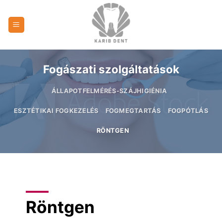
Skip
to
content
Fogászati szolgáltatások
ÁLLAPOTFELMÉRÉS-SZÁJHIGIÉNIA
ESZTÉTIKAI FOGKEZELÉS
FOGMEGTARTÁS
FOGPÓTLÁS
RÖNTGEN
Röntgen