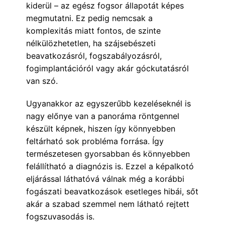
kiderül – az egész fogsor állapotát képes
megmutatni. Ez pedig nemcsak a
komplexitás miatt fontos, de szinte
nélkülözhetetlen, ha szájsebészeti
beavatkozásról, fogszabályozásról,
fogimplantációról vagy akár góckutatásról
van szó.
Ugyanakkor az egyszerűbb kezeléseknél is
nagy előnye van a panoráma röntgennel
készült képnek, hiszen így könnyebben
feltárható sok probléma forrása. Így
természetesen gyorsabban és könnyebben
felállítható a diagnózis is. Ezzel a képalkotó
eljárással láthatóvá válnak még a korábbi
fogászati beavatkozások esetleges hibái, sőt
akár a szabad szemmel nem látható rejtett
fogszuvasodás is.